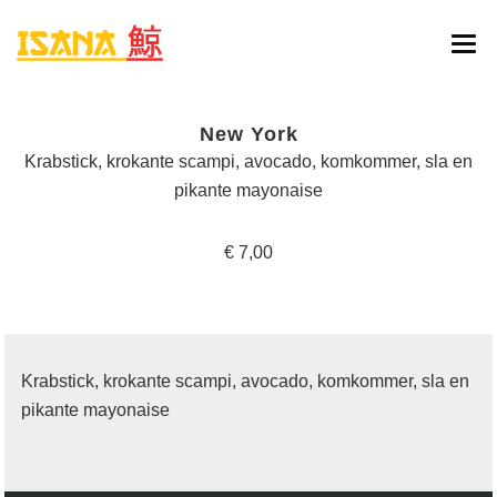
HOME
New York
ONLINE BESTELLEN
Krabstick, krokante scampi, avocado, komkommer, sla en
pikante mayonaise
MENU
€ 7,00
RESERVATIE
CONTACT
Krabstick, krokante scampi, avocado, komkommer, sla en
pikante mayonaise